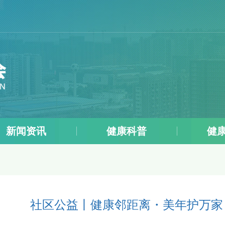
四
新闻资讯
健康科普
健
社区公益丨健康邻距离・美年护万家