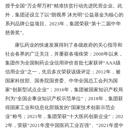
授予全国“万企帮万村”精准扶贫行动先进民营企业。
此
外，集团还设立了以
“朗视界
沐光明
”公益基金为核心的
系列品牌公益项目。
202
3
年，
集团
荣获
“
第十二届中华
慈善奖
”。
康弘药业的快速发展得到了各级政府的关心指导和
社会各界的广泛关注，并屡获各项殊荣：
2008
年以来，
集团作为全国制药企业信用评价首批七家获评“
AAA
级
信用企业”之一，先后多次荣获该级评定；
2012
年，被
国家科技部、国务院国资委、中华全国总工会列为国
家“创新型试点企业”；
2016
年，集团被国家知识产权局
列为“全国企事业知识产权示范单位”；
2018
年，集团获
得国家工业和信息化部颁发的“国家技术创新示范企
业”称号；
2021
年，集团荣获“十大医药创新企业”；
202
2
年，荣获“
2021
年度中国医药工业百强”
、
“
2021
年度中