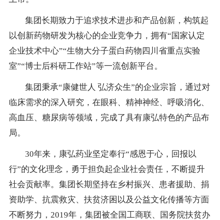
集团长期致力于追求技术进步和产品创新，构筑起
以创新药物研发为核心的企业竞争力，拥有
“国家
认定
企业技术中心
”“生物大分子蛋白药物四川省重点实验
室”“博士后科研工作站”等一流创新平台。
集团秉承
“康健世人 弘济众生”的企业宗旨，通过对
临床需求的深入
研究
，在眼科、
精神神经、呼吸消化、
高血压、糖尿病
等领域，完成了具有康弘特色的产品布
局
。
30
年来，康弘药业坚定奉行
“感恩于心，回报以
行”的文化理念，勇于担负起企业社会责任，不断提升
社会贡献率。集团长期坚持在乡村振兴、患者援助、捐
资助学、抗震救灾、扶贫济困以及公益文化传播等方面
不断努力
，
2019
年，集团被全国工商联、国务院扶贫办