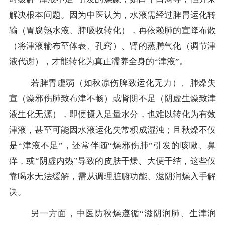
解决根本问题。因为中医认为，水液需经过脾胃运化转
输（胃腐熟水液、脾吸收转化），再依赖肺的宣降布散
（将津液输布至体表、孔窍）、肾的蒸腾气化（调节津
液代谢），才能转化为真正濡养全身的“津液”。
若脾胃虚弱（如秋凉伤脾致运化无力）、肺燥失
宣（燥邪伤肺致布津不畅）或肾阴不足（阴虚生燥致津
液生化无源），即便摄入足量水分，也难以转化为有效
津液，甚至可能因水液运化失常积成湿浊；且秋燥不仅
是“津液不足”，还常伴随“燥邪伤肺”引发的咳嗽、鼻
痒，或“阴虚内热”导致的皮肤干燥、大便干结，这些仅
靠喝水无法缓解，需从调理脏腑功能、滋阴润燥入手解
决。
另一方面，中医防秋燥遵循“滋阴润肺、生津润