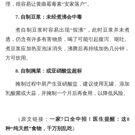
理，很容易让黄曲霉毒素“安家落户”。
7. 自制豆浆：未经煮沸会中毒
煮自制豆浆时容易出现“假沸”，此时豆浆并未煮
透，仍含有许多有害物质，喝了可能引起腹泻、呕吐。
煮豆浆应加热至泡沫消失，沸腾后再持续加热几分钟，
方可饮用。
8. 自制腌菜：或亚硝酸盐超标
腌制过程中易产生亚硝酸盐，建议使用瓦罐、添加
乳酸菌或大蒜，并腌制一个月后再食用，以降低风险。
（原文链接：
一家7口全中招！医生提醒：这8
种“纯天然”食物，千万别乱吃
）