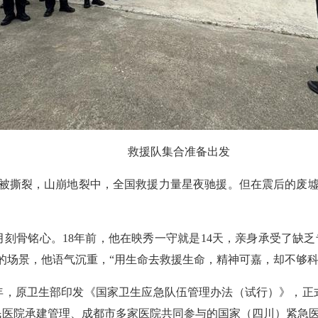
救援队集合准备出发
地瞬间被撕裂，山崩地裂中，全国救援力量星夜驰援。但在震后的
刻骨铭心。18年前，他在映秀一守就是14天，亲身承受了缺乏专
的场景，他语气沉重，“用生命去救援生命，精神可嘉，却不够科
0年，原卫生部印发《国家卫生应急队伍管理办法（试行）》，正式
民医院承建管理、成都市多家医院共同参与的国家（四川）紧急