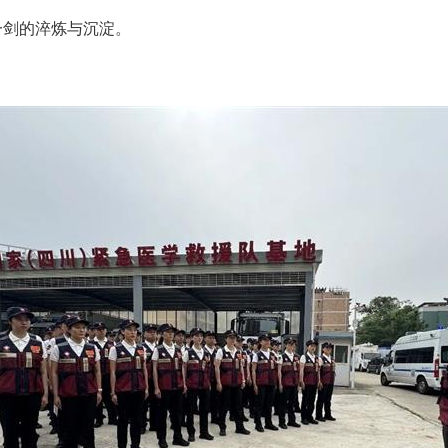
一剑的淬炼与沉淀。