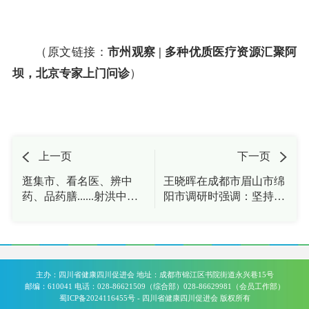
（原文链接：
市州观察 | 多种优质医疗资源汇聚阿
坝，北京专家上门问诊
）
上一页
下一页
逛集市、看名医、辨中
王晓晖在成都市眉山市绵
药、品药膳......射洪中医
阳市调研时强调：坚持科
药集市掀起“中式养生”新
技创新与产业创新深度融
风潮！
合，推动重点产业建圈强
链实现高质量发展
主办：四川省健康四川促进会 地址：成都市锦江区书院街道永兴巷15号
邮编：610041 电话：028-86621509（综合部）028-86629981（会员工作部）
蜀ICP备2024116455号
- 四川省健康四川促进会 版权所有